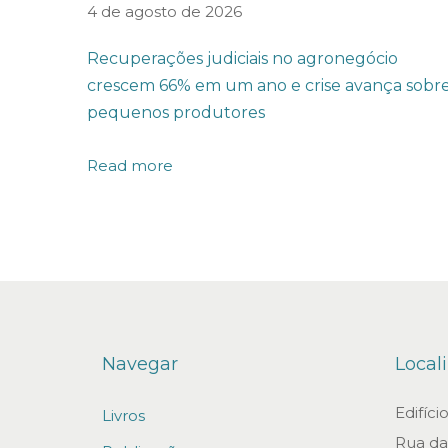
S
4 de agosto de 2026
T
Recuperações judiciais no agronegócio
F
crescem 66% em um ano e crise avança sobr
p
pequenos produtores
r
o
Read more
r
r
o
g
a
p
Navegar
Local
r
a
Edifíc
Livros
z
Rua da 