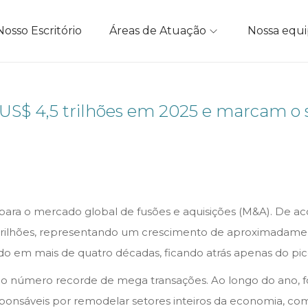
Nosso Escritório
Áreas de Atuação
Nossa equ
 US$ 4,5 trilhões em 2025 e marcam 
ra o mercado global de fusões e aquisições (M&A). De a
,5 trilhões, representando um crescimento de aproximad
rado em mais de quatro décadas, ficando atrás apenas do p
o número recorde de mega transações. Ao longo do ano, f
responsáveis por remodelar setores inteiros da economia, co