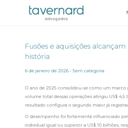
Fusões e aquisições alcançam
história
.
P
P
6 de janeiro de 2026
Sem categoria
o
o
s
s
O ano de 2025 consolidou-se como um marco pa
t
t
volume total dessas operações atingiu US$ 4
e
e
resultado configura o segundo maior já regist
d
d
O desempenho foi fortemente influenciado pel
o
i
individual igual ou superior a US$ 10 bilhões, 