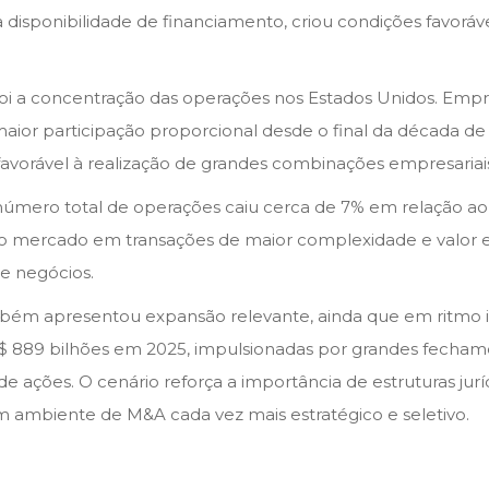
 disponibilidade de financiamento, criou condições favoráv
foi a concentração das operações nos Estados Unidos. Emp
 maior participação proporcional desde o final da década d
 favorável à realização de grandes combinações empresaria
número total de operações caiu cerca de 7% em relação ao
do mercado em transações de maior complexidade e valo
e negócios.
ambém apresentou expansão relevante, ainda que em ritmo
889 bilhões em 2025, impulsionadas por grandes fechament
de ações. O cenário reforça a importância de estruturas jurí
um ambiente de M&A cada vez mais estratégico e seletivo.