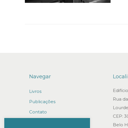
n
Navegar
Local
Edifíc
Livros
Rua da 
Publicações
Lourde
Contato
CEP: 3
Trabalhe conosco
Belo H