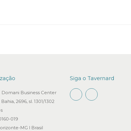
n
o
d
e
2
0
2
1
ização
Siga o Tavernard
io Domani Business Center
Bahia, 2696, sl. 1301/1302
s
0160-019
orizonte-MG l Brasil