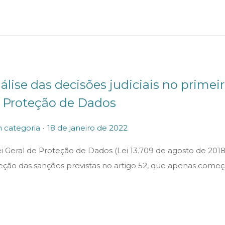
n
ç
o
d
e
2
0
álise das decisões judiciais no primei
2
 Proteção de Dados
3
.
P
1
 categoria
18 de janeiro de 2022
o
8
ei Geral de Proteção de Dados (Lei 13.709 de agosto de 201
s
d
eção das sanções previstas no artigo 52, que apenas come
t
e
e
j
d
a
o
n