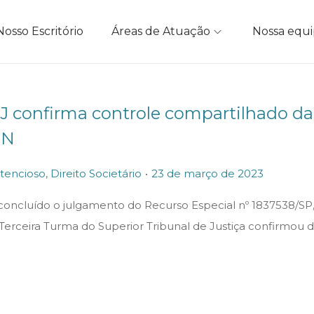
Nosso Escritório
Áreas de Atuação
Nossa equ
J confirma controle compartilhado da
SN
.
P
2
tencioso
,
Direito Societário
23 de março de 2023
o
3
 concluído o julgamento do Recurso Especial nº 1837538/SP
s
d
a Terceira Turma do Superior Tribunal de Justiça confirmou
t
e
e
m
d
a
o
r