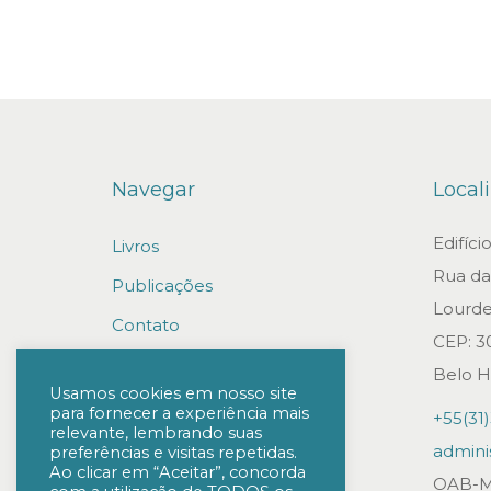
Navegar
Local
Edifíc
Livros
Rua da 
Publicações
Lourde
Contato
CEP: 3
Trabalhe conosco
Belo H
Usamos cookies em nosso site
para fornecer a experiência mais
+55(31
relevante, lembrando suas
admini
preferências e visitas repetidas.
Ao clicar em “Aceitar”, concorda
OAB-M