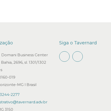
e
2
0
2
1
ização
Siga o Tavernard
io Domani Business Center
Bahia, 2696, sl. 1301/1302
s
0160-019
orizonte-MG l Brasil
)3244-2277
strativo@tavernard.adv.br
G 3150