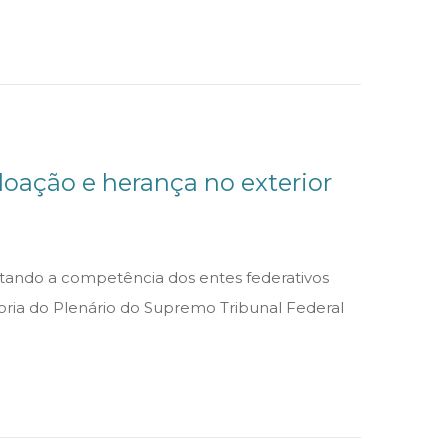
i
l
d
e
2
0
oação e herança no exterior
2
4
ntando a competência dos entes federativos
oria do Plenário do Supremo Tribunal Federal