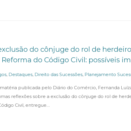
n
m
b
r
o
d
e
exclusão do cônjuge do rol de herdeir
2
 Reforma do Código Civil: possíveis i
0
2
gos
,
Destaques
,
Direito das Sucessões
,
Planejamento Suces
5
matéria publicada pelo Diário do Comércio, Fernanda Luíza
umas reflexões sobre a exclusão do cônjuge do rol de herd
ódigo Civil, entregue…