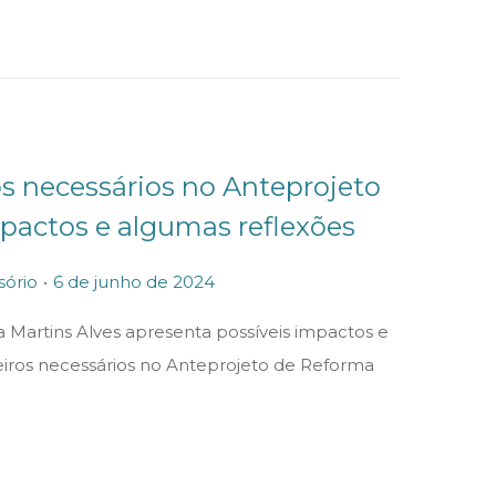
os necessários no Anteprojeto
mpactos e algumas reflexões
.
P
6
sório
6 de junho de 2024
o
d
 Martins Alves apresenta possíveis impactos e
s
e
eiros necessários no Anteprojeto de Reforma
t
j
e
u
d
n
o
h