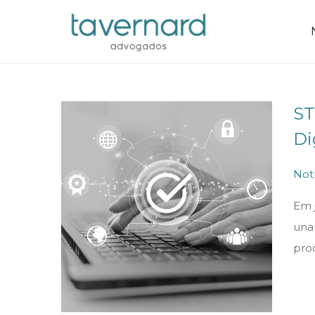
ST
Di
P
Notí
o
Em 
s
una
t
pro
e
d
i