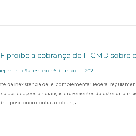
n
F proíbe a cobrança de ITCMD sobre d
.
P
6
nejamento Sucessório
6 de maio de 2021
o
d
nte da inexistência de lei complementar federal regulame
s
e
rca das doações e heranças provenientes do exterior, a mai
t
m
F) se posicionou contra a cobrança…
e
a
d
i
o
o
n
d