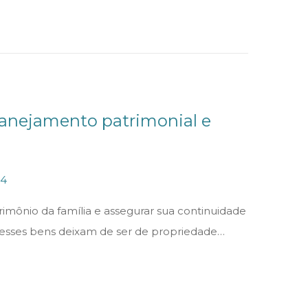
n
o
d
e
2
0
2
lanejamento patrimonial e
4
2
24
5
trimônio da família e assegurar sua continuidade
d
, esses bens deixam de ser de propriedade…
e
a
b
r