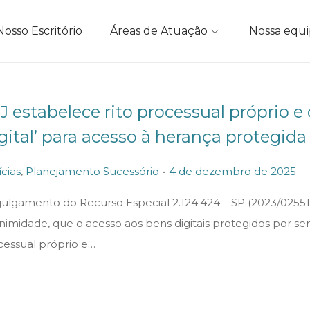
Nosso Escritório
Áreas de Atuação
Nossa equ
J estabelece rito processual próprio e 
gital’ para acesso à herança protegida
.
P
4
cias
,
Planejamento Sucessório
4 de dezembro de 2025
o
d
julgamento do Recurso Especial 2.124.424 – SP (2023/025510
s
e
nimidade, que o acesso aos bens digitais protegidos por se
t
d
cessual próprio e…
e
e
d
z
o
e