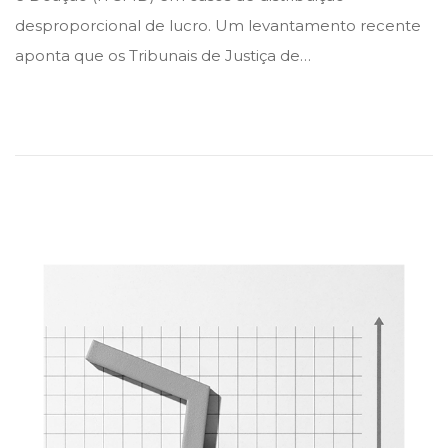
e
e
desproporcional de lucro. Um levantamento recente
d
d
aponta que os Tribunais de Justiça de…
i
o
n
n