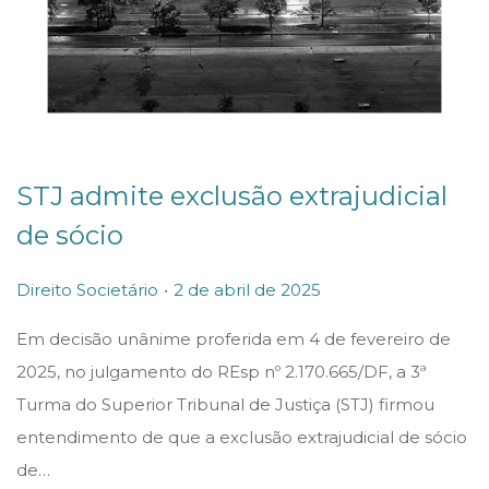
STJ admite exclusão extrajudicial
de sócio
.
P
P
Direito Societário
2 de abril de 2025
o
o
Em decisão unânime proferida em 4 de fevereiro de
s
s
2025, no julgamento do REsp nº 2.170.665/DF, a 3ª
t
t
Turma do Superior Tribunal de Justiça (STJ) firmou
e
e
entendimento de que a exclusão extrajudicial de sócio
d
d
de…
i
o