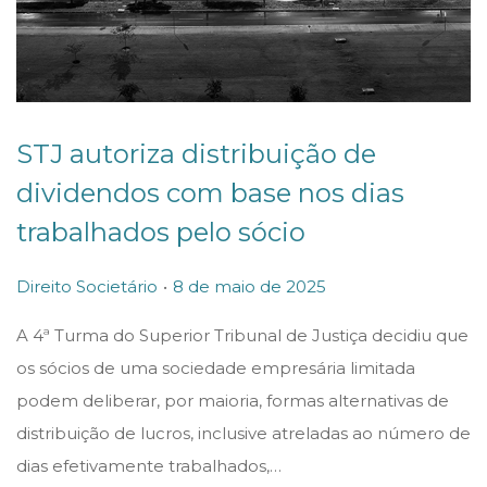
STJ autoriza distribuição de
dividendos com base nos dias
trabalhados pelo sócio
.
P
P
Direito Societário
8 de maio de 2025
o
o
A 4ª Turma do Superior Tribunal de Justiça decidiu que
s
s
os sócios de uma sociedade empresária limitada
t
t
podem deliberar, por maioria, formas alternativas de
e
e
distribuição de lucros, inclusive atreladas ao número de
d
d
dias efetivamente trabalhados,…
i
o