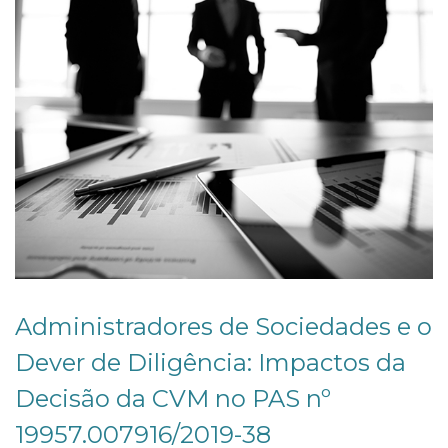
Administradores de Sociedades e o
Dever de Diligência: Impactos da
Decisão da CVM no PAS nº
19957.007916/2019-38