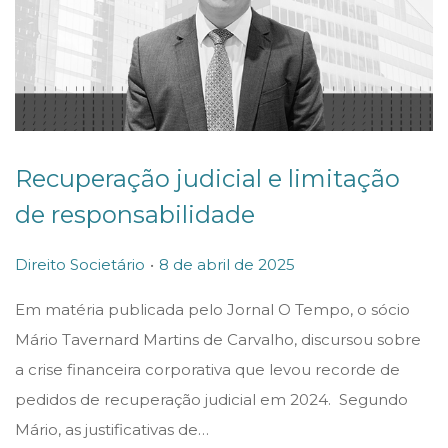
Recuperação judicial e limitação
de responsabilidade
.
P
P
8
Direito Societário
8 de abril de 2025
o
o
d
Em matéria publicada pelo Jornal O Tempo, o sócio
s
s
e
Mário Tavernard Martins de Carvalho, discursou sobre
t
t
a
a crise financeira corporativa que levou recorde de
e
e
b
pedidos de recuperação judicial em 2024. Segundo
d
d
r
Mário, as justificativas de…
i
o
i