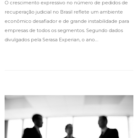
O crescimento expressivo no número de pedidos de
s
s
recuperação judicial no Brasil reflete um ambiente
t
t
econômico desafiador e de grande instabilidade para
e
e
empresas de todos os segmentos. Segundo dados
d
d
divulgados pela Serasa Experian, o ano…
i
o
n
n