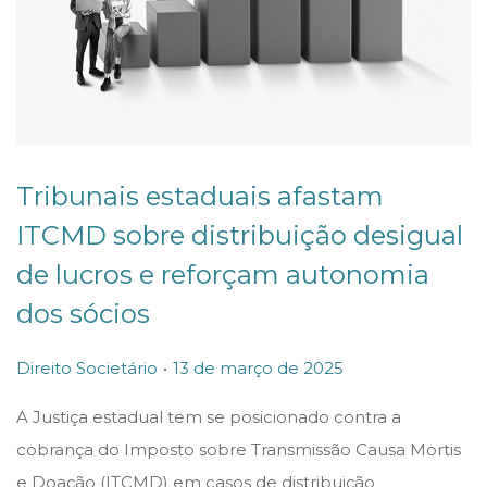
Tribunais estaduais afastam
ITCMD sobre distribuição desigual
de lucros e reforçam autonomia
dos sócios
.
P
P
Direito Societário
13 de março de 2025
o
o
A Justiça estadual tem se posicionado contra a
s
s
cobrança do Imposto sobre Transmissão Causa Mortis
t
t
e Doação (ITCMD) em casos de distribuição