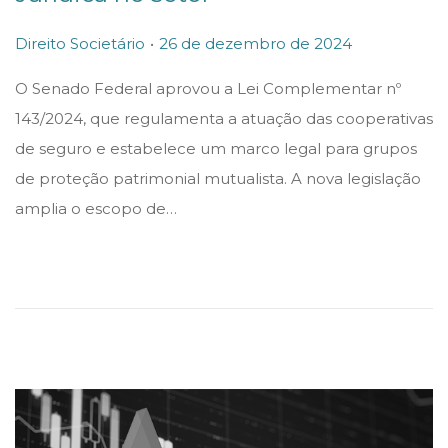
.
P
P
2
Direito Societário
26 de dezembro de 2024
o
o
6
O Senado Federal aprovou a Lei Complementar nº
s
s
d
143/2024, que regulamenta a atuação das cooperativas
t
t
e
de seguro e estabelece um marco legal para grupos
e
e
d
de proteção patrimonial mutualista. A nova legislação
d
d
e
amplia o escopo de…
i
o
z
n
n
e
m
b
r
o
d
e