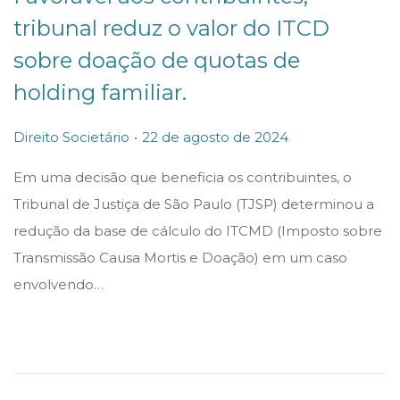
tribunal reduz o valor do ITCD
sobre doação de quotas de
holding familiar.
.
P
P
2
Direito Societário
22 de agosto de 2024
o
o
2
Em uma decisão que beneficia os contribuintes, o
s
s
d
Tribunal de Justiça de São Paulo (TJSP) determinou a
t
t
e
redução da base de cálculo do ITCMD (Imposto sobre
e
e
a
Transmissão Causa Mortis e Doação) em um caso
d
d
g
envolvendo…
i
o
o
n
n
s
t
o