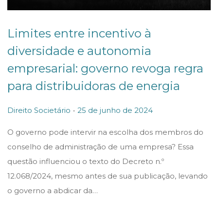
Limites entre incentivo à
diversidade e autonomia
empresarial: governo revoga regra
para distribuidoras de energia
.
P
P
Direito Societário
25 de junho de 2024
o
o
O governo pode intervir na escolha dos membros do
s
s
conselho de administração de uma empresa? Essa
t
t
questão influenciou o texto do Decreto n.º
e
e
12.068/2024, mesmo antes de sua publicação, levando
d
d
o governo a abdicar da…
i
o
n
n