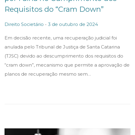
Requisitos do “Cram Down”
.
P
P
3
Direito Societário
3 de outubro de 2024
o
o
d
Em decisão recente, uma recuperação judicial foi
s
s
e
anulada pelo Tribunal de Justiça de Santa Catarina
t
t
o
(TJSC) devido ao descumprimento dos requisitos do
e
e
u
“cram down”, mecanismo que permite a aprovação de
d
d
t
planos de recuperação mesmo sem…
i
o
u
n
n
b
r
o
d
e
2