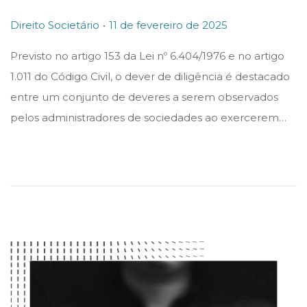
.
P
P
Direito Societário
11 de fevereiro de 2025
o
o
Previsto no artigo 153 da Lei nº 6.404/1976 e no artigo
s
s
1.011 do Código Civil, o dever de diligência é destacado
t
t
entre um conjunto de deveres a serem observados
e
e
pelos administradores de sociedades ao exercerem…
d
d
i
o
n
n