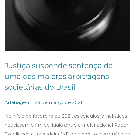
Justiça suspende sentença de
uma das maiores arbitragens
societárias do Brasil
.
P
P
2
Arbitragem
25 de março de 2021
o
o
5
No início de fevereiro de 2021, os veículos jornalísticos
s
s
d
noticiavam o fim do litígio entre a multinacional Paper
t
t
e
Excellence e a brasileira J&F pelo controle acionário da