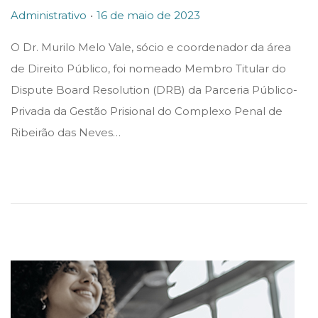
.
o
P
1
Administrativo
16 de maio de 2023
s
o
6
O Dr. Murilo Melo Vale, sócio e coordenador da área
t
s
d
de Direito Público, foi nomeado Membro Titular do
e
t
e
Dispute Board Resolution (DRB) da Parceria Público-
d
e
m
Privada da Gestão Prisional do Complexo Penal de
i
d
a
Ribeirão das Neves…
n
o
i
n
o
d
e
2
0
2
3