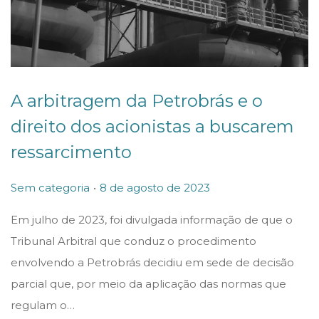
A arbitragem da Petrobrás e o
direito dos acionistas a buscarem
ressarcimento
.
P
P
8
Sem categoria
8 de agosto de 2023
o
o
d
Em julho de 2023, foi divulgada informação de que o
s
s
e
Tribunal Arbitral que conduz o procedimento
t
t
a
envolvendo a Petrobrás decidiu em sede de decisão
e
e
g
parcial que, por meio da aplicação das normas que
d
d
o
regulam o…
i
o
s