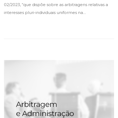
m
02/2023, “que dispõe sobre as arbitragens relativas a
i
o
a
interesses pluri-individuais uniformes na…
n
n
i
o
d
e
2
0
2
3