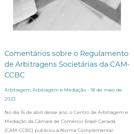
Comentários sobre o Regulamento
de Arbitragens Societárias da CAM-
CCBC
.
P
P
Arbitragem
,
Arbitragem e Mediação
18 de maio de
o
o
2023
1
s
s
8
No dia 16 de abril desse ano, o Centro de Arbitragem e
t
t
d
Mediação da Câmara de Comércio Brasil-Canadá
e
e
e
(CAM-CCBC) publicou a Norma Complementar
d
d