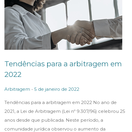
Tendências para a arbitragem em
2022
.
P
P
5
Arbitragem
5 de janeiro de 2022
o
o
d
Tendências para a arbitragem em 2022 No ano de
s
s
e
2021, a Lei de Arbitragem (Lei nº 9.307/96) celebrou 25
t
t
j
anos desde que publicada. Neste período, a
e
e
a
comunidade jurídica observou o aumento da