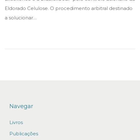
e
e
m
Eldorado Celulose. O procedimento arbitral destinado
d
d
a
a solucionar…
i
o
r
n
n
ç
o
d
e
2
0
2
1
Navegar
Livros
Publicações