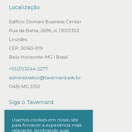
Localização
Edifício Domani Business Center
Rua da Bahia, 2696, sl. 1301/1302
Lourdes
CEP: 30160-019
Belo Horizonte-MG l Brasil
+55(31)3244-2277
administrativo@tavernard.adv.br
OAB-MG 3150
Siga o Tavernard
Usamos cookies em nosso site
para fornecer a experiência mais
relevante, lembrando suas