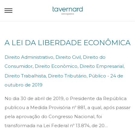
A LEI DA LIBERDADE ECONÔMICA
P
Direito Administrativo
,
Direito Civil
,
Direito do
o
Consumidor
,
Direito Econômico
,
Direito Empresarial
,
.
s
P
Direito Trabalhista
,
Direito Tributário
,
Público
24 de
t
o
outubro de 2019
e
s
No dia 30 de abril de 2019, o Presidente da República
d
t
publicou a Medida Provisória nº 881, a qual, após passar
i
e
pela aprovação do Congresso Nacional, foi
n
d
transformada na Lei Federal nº 13.874, de 20…
o