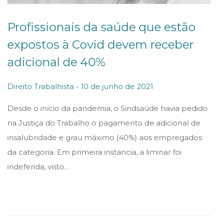
Profissionais da saúde que estão
expostos à Covid devem receber
adicional de 40%
.
P
P
1
Direito Trabalhista
10 de junho de 2021
o
o
0
Desde o início da pandemia, o Sindsaúde havia pedido
s
s
d
na Justiça do Trabalho o pagamento de adicional de
t
t
e
insalubridade e grau máximo (40%) aos empregados
e
e
j
da categoria. Em primeira instancia, a liminar foi
d
d
u
indeferida, visto…
i
o
n
n
n
h
o
d