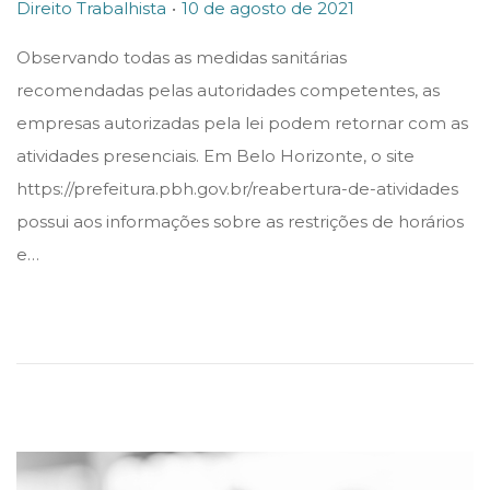
.
P
P
1
Direito Trabalhista
10 de agosto de 2021
o
o
0
Observando todas as medidas sanitárias
s
s
d
recomendadas pelas autoridades competentes, as
t
t
e
empresas autorizadas pela lei podem retornar com as
e
e
a
atividades presenciais. Em Belo Horizonte, o site
d
d
g
https://prefeitura.pbh.gov.br/reabertura-de-atividades
i
o
o
possui aos informações sobre as restrições de horários
n
n
s
e…
t
o
d
e
2
0
2