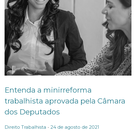
Entenda a minirreforma
trabalhista aprovada pela Câmara
dos Deputados
.
P
P
2
Direito Trabalhista
24 de agosto de 2021
o
o
4