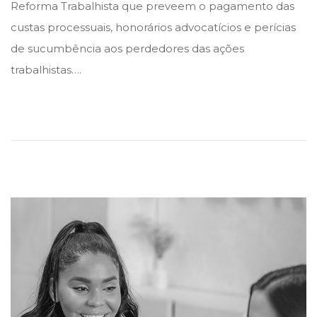
Reforma Trabalhista que preveem o pagamento das
e
e
s
custas processuais, honorários advocatícios e perícias
d
d
e
de sucumbência aos perdedores das ações
i
o
t
trabalhistas….
n
n
e
m
b
r
o
d
e
2
0
2
1