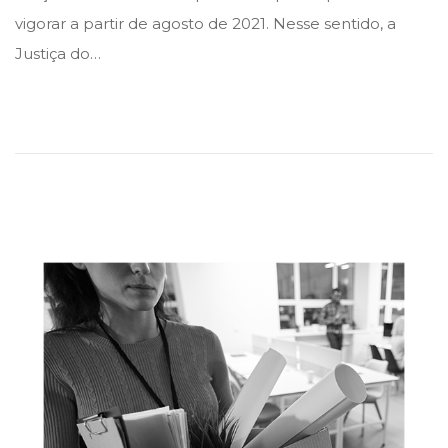
e
e
b
vigorar a partir de agosto de 2021. Nesse sentido, a
d
d
r
Justiça do…
i
o
i
n
n
l
d
e
2
0
2
3