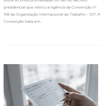
sobre a constitucionalidade ou não do decreto
t
t
e
presidencial que retirou a vigência da Convenção nº
e
e
m
158 da Organização Internacional do Trabalho – OIT. A
d
d
a
Convenção trata em…
i
o
r
n
n
ç
o
d
e
2
0
2
3