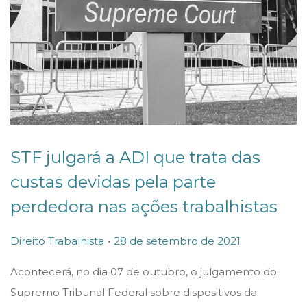
STF julgará a ADI que trata das
custas devidas pela parte
perdedora nas ações trabalhistas
.
P
P
2
Direito Trabalhista
28 de setembro de 2021
o
o
8
Acontecerá, no dia 07 de outubro, o julgamento do
s
s
d
Supremo Tribunal Federal sobre dispositivos da
t
t
e