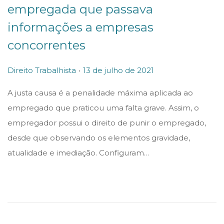
empregada que passava
informações a empresas
concorrentes
.
P
P
1
Direito Trabalhista
13 de julho de 2021
o
o
3
A justa causa é a penalidade máxima aplicada ao
s
s
d
empregado que praticou uma falta grave. Assim, o
t
t
e
empregador possui o direito de punir o empregado,
e
e
j
desde que observando os elementos gravidade,
d
d
u
atualidade e imediação. Configuram…
i
o
l
n
n
h
o
d
e