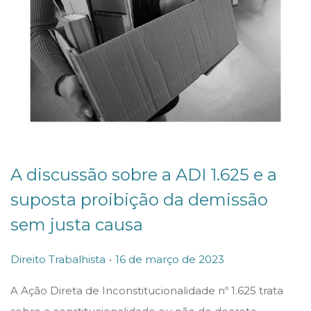
A discussão sobre a ADI 1.625 e a
suposta proibição da demissão
sem justa causa
.
P
P
1
Direito Trabalhista
16 de março de 2023
o
o
6
A Ação Direta de Inconstitucionalidade nº 1.625 trata
s
s
d