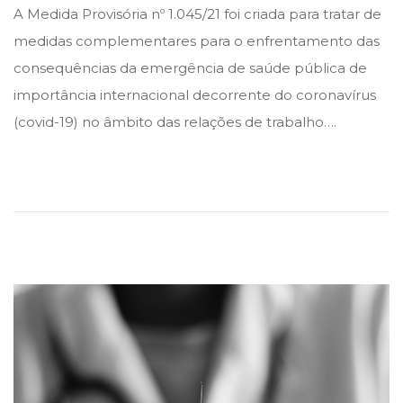
A Medida Provisória nº 1.045/21 foi criada para tratar de
s
s
d
medidas complementares para o enfrentamento das
t
t
e
consequências da emergência de saúde pública de
e
e
a
importância internacional decorrente do coronavírus
d
d
g
(covid-19) no âmbito das relações de trabalho….
i
o
o
n
n
s
t
o
d
e
2
0
2
1