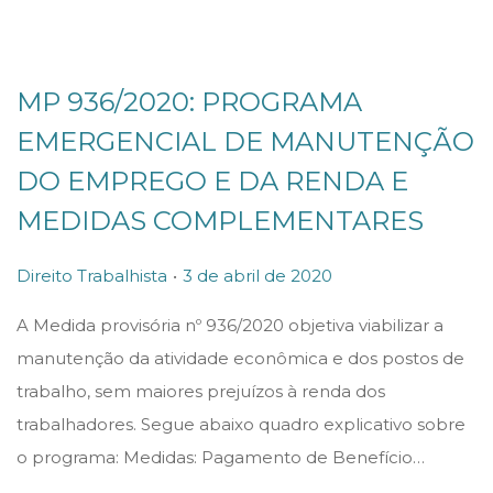
e
2
MP 936/2020: PROGRAMA
0
2
EMERGENCIAL DE MANUTENÇÃO
1
DO EMPREGO E DA RENDA E
MEDIDAS COMPLEMENTARES
.
P
P
1
Direito Trabalhista
3 de abril de 2020
o
o
9
A Medida provisória nº 936/2020 objetiva viabilizar a
s
s
d
manutenção da atividade econômica e dos postos de
t
t
e
trabalho, sem maiores prejuízos à renda dos
e
e
m
trabalhadores. Segue abaixo quadro explicativo sobre
d
d
a
o programa: Medidas: Pagamento de Benefício…
i
o
i