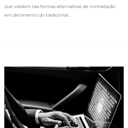
e
e
que validam tais formas alternativas de contratação
d
d
em detrimento do tradicional…
i
o
n
n