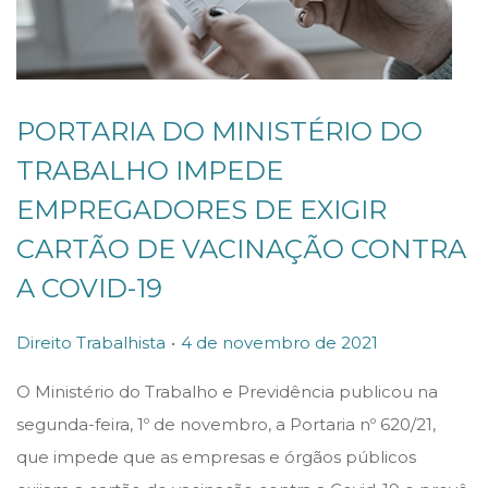
PORTARIA DO MINISTÉRIO DO
TRABALHO IMPEDE
EMPREGADORES DE EXIGIR
CARTÃO DE VACINAÇÃO CONTRA
A COVID-19
.
P
P
4
Direito Trabalhista
4 de novembro de 2021
o
o
d
O Ministério do Trabalho e Previdência publicou na
s
s
e
segunda-feira, 1º de novembro, a Portaria nº 620/21,
t
t
n
que impede que as empresas e órgãos públicos
e
e
o